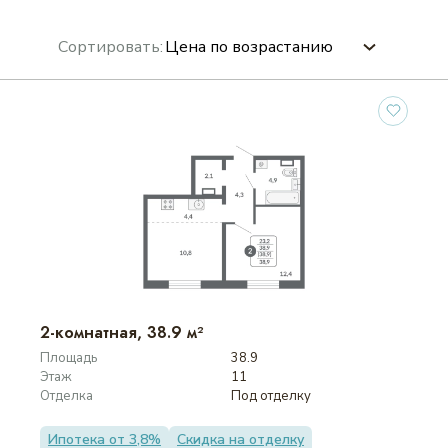
8
Сортировать:
9
Цена по возрастанию
10
Цена по убыванию
11
Площадь по возрастанию
12
13
Площадь по убыванию
14
15
16
2-комнатная, 38.9 м²
17
Площадь
38.9
Этаж
11
Отделка
Под отделку
Ипотека от 3,8%
Скидка на отделку