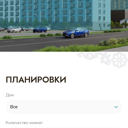
6
4
5
4
3
4
3
2
2
3
2
2
2
2
ПЛАНИРОВКИ
Дом
ул. Потребкооперации, 34 к1 - 1 подъезд
Количество комнат