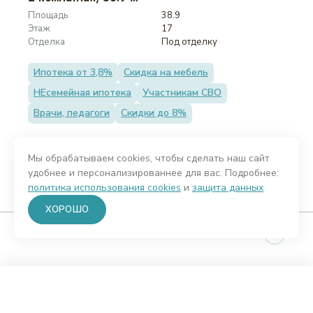
Площадь
38.9
Этаж
17
Отделка
Под отделку
Ипотека от 3,8%
Скидка на мебель
НЕсемейная ипотека
Участникам СВО
Врачи, педагоги
Скидки до 8%
Мы обрабатываем cookies, чтобы сделать наш сайт
от 5 640 500 ₽
удобнее и персонализированнее для вас. Подробнее:
или от 145 000 ₽ за м²
политика использования cookies
и
защита данных
Все проекты КССК
ХОРОШО
Вы
добавили квартиру в Избранное.
Для просмотра
перейдите в
Личный кабинет